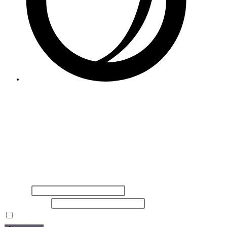
Impressum
|
Datenschutz
|
DSGVO Service
|
AGB
|
Datenauszug
Vorname
E-Mail-Adresse
Hiermit akzeptiere ich die Datenschutzbestimmungen