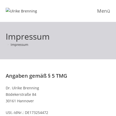
Zum
Inhalt
Menü
springen
Impressum
>
Impressum
Angaben gemäß § 5 TMG
Dr. Ulrike Brenning
Bödekerstraße 84
30161 Hannover
USt.-IdNr.: DE173254472